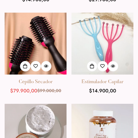
habitual
habitual
Cepillo Secador
Estimulador Capilar
$79.900,00
Precio
$14.900,00
$99.000,00
Precio
Precio
habitual
de
habitual
venta