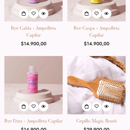
Bye Caída - Ampolleta
Bye Caspa - Ampolleta
Capilar
Capilar
Precio
$14.900,00
Precio
$14.900,00
habitual
habitual
Bye Frizz - Ampolleta Capilar
Cepillo Magic Brush
Precio
$14.900,00
Precio
$29.900,00