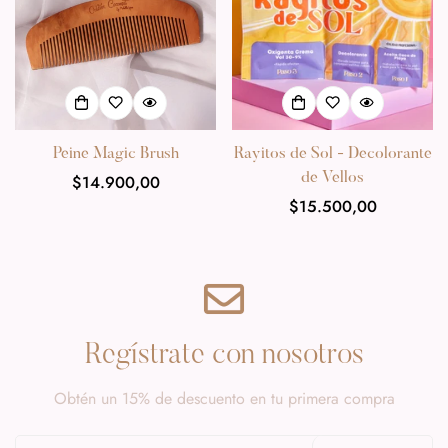
Peine Magic Brush
Rayitos de Sol - Decolorante
de Vellos
Precio
$14.900,00
habitual
Precio
$15.500,00
habitual
Regístrate con nosotros
Obtén un 15% de descuento en tu primera compra