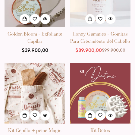
Confirm your age
Golden Bloom - Exfoliante
Honey Gummies - Gomitas
Are you 18 years old or older?
Capilar
Para Crecimiento del Cabello
Precio
$39.900,00
$89.900,00
$99.900,00
Precio
Precio
habitual
de
habitual
No, I'm not
Yes, I am
venta
Kit Cepillo + peine Magic
Kit Detox