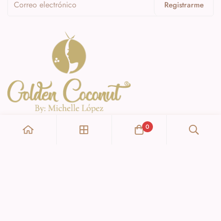
Registrarme
0
Enlaces de Interés
Inicio
Información
Catálogo
Inicio
Contacto
Golden Coconut ® - 2024
Catálogo
Politicas de Devolucion
Contacto